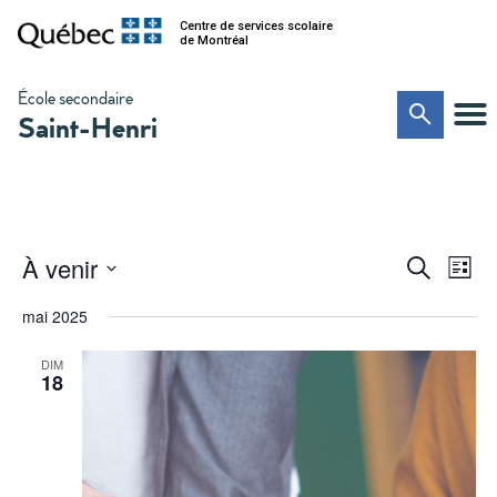
Centre de services scolaire
de Montréal
École secondaire
Saint-Henri
Na
Recher
À venir
Recherche
Liste
de
Sélectionnez
et
vu
une
mai 2025
date.
Év
navigat
DIM
de
18
vues
Évènem