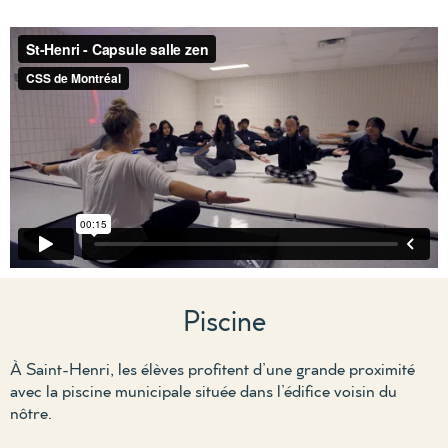
Piscine
À Saint-Henri, l
es
élèv
es
pro
f
itent d’une grande proximité
avec la piscine
municipale
située
dans l’édi
f
ice voisin du
nôtre
.