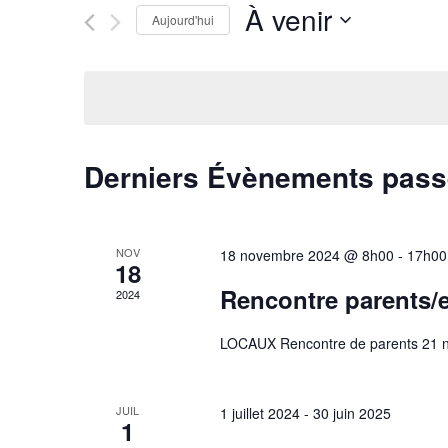
Rechercher
À venir
navigation
Évènements
Aujourd'hui
par
Sélectionnez
mot-
une
de
clé.
date.
vues
Derniers Évènements pas
Évènements
NOV
18 novembre 2024 @ 8h00
-
17h00
18
Rencontre parents/
2024
LOCAUX Rencontre de parents 21 
JUIL
1 juillet 2024
-
30 juin 2025
1