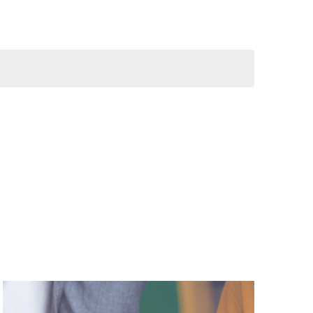
vues
Évèneme