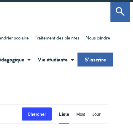
ndrier scolaire
Traitement des plaintes
Nous joindre
édagogique
Vie étudiante
S’inscrire
Navigati
Chercher
Liste
Mois
Jour
de