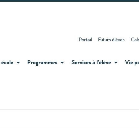
Portail
Futurs élèves
Cale
 école
Programmes
Services à l’élève
Vie p